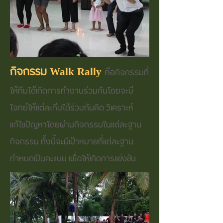
กิจกรรม Walk Rally
คือ
กิจกรรมที่
ให้ทีมได้เกิดการทำงานร่วมกันโดยจะมี
โจทย์ให้แต่ละทีมได้ร่วมกันคิด วิเคราะห์
แก้ไขปัญหาโดยผ่านกิจกรรมในแต่ละฐาน
กิจกรรม ทั้งนี้จะมีเป้าหมายที่แต่ละฐาน
กำหนดเป็นคะแนน เพื่อให้เกิดการแข่งขัน